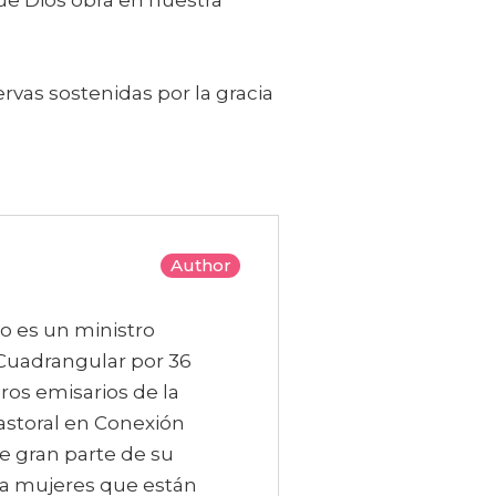
e Dios obra en nuestra
vas sostenidas por la gracia
Author
to es un ministro
a Cuadrangular por 36
ros emisarios de la
Pastoral en Conexión
e gran parte de su
 a mujeres que están