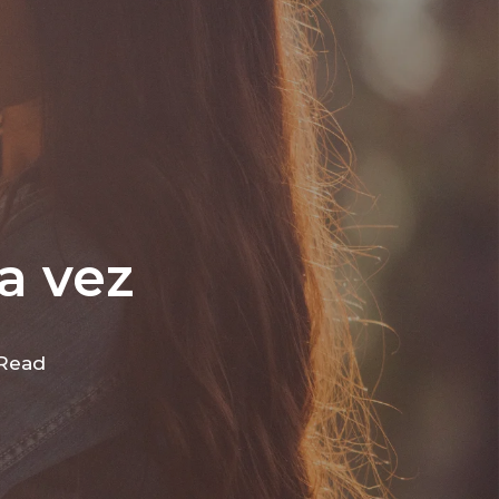
a vez
 Read