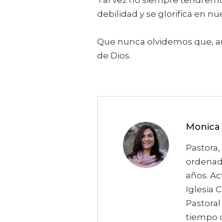
Tal vez no siempre tendremo
debilidad y se glorifica en nu
Que nunca olvidemos que, an
de Dios.
Monica 
Pastora,
ordenado
años. Ac
Iglesia 
Pastoral
tiempo 