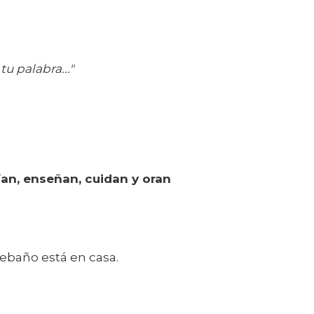
u palabra..."
ían, enseñan, cuidan y oran
rebaño está en casa.