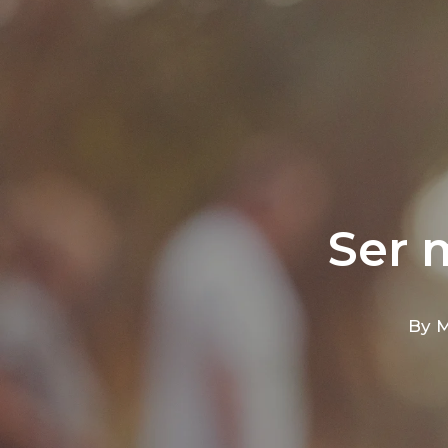
Ser 
By
M